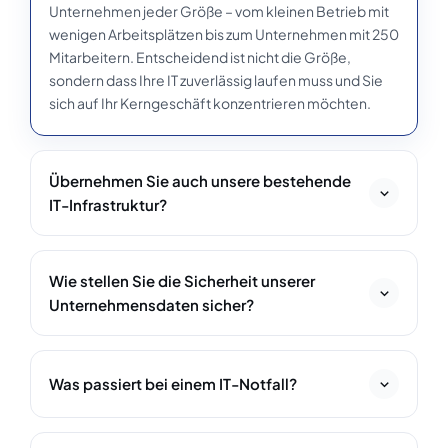
Unternehmen jeder Größe – vom kleinen Betrieb mit
wenigen Arbeitsplätzen bis zum Unternehmen mit 250
Mitarbeitern. Entscheidend ist nicht die Größe,
sondern dass Ihre IT zuverlässig laufen muss und Sie
sich auf Ihr Kerngeschäft konzentrieren möchten.
Übernehmen Sie auch unsere bestehende
IT-Infrastruktur?
Ja. Wir übernehmen Ihre vorhandene Hard- und
Software, dokumentieren die Systeme und
Wie stellen Sie die Sicherheit unserer
optimieren sie Schritt für Schritt. Sie müssen nicht
Unternehmensdaten sicher?
alles neu anschaffen – wir arbeiten mit dem, was Sie
haben, und modernisieren gezielt dort, wo es sinnvoll
Wir schützen Ihre Daten mit mehrschichtiger
IT-
ist.
Security
: Firewall, Endpoint-Schutz, automatisierte
Was passiert bei einem IT-Notfall?
Backups und Monitoring rund um die Uhr. Zusätzlich
beraten wir Sie zu
NIS2
und DSGVO, damit Sie auch
Bei einem Ausfall werden wir durch unser Monitoring
die gesetzlichen Anforderungen sicher erfüllen.