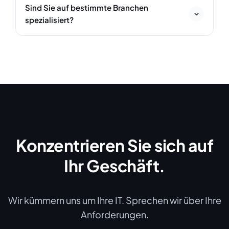
meist automatisch alarmiert und reagieren proaktiv.
Sind Sie auf bestimmte Branchen
Sie erreichen unseren Helpdesk Mo–Fr von 8:00 bis
spezialisiert?
17:00 Uhr, und viele Probleme lösen wir direkt per
Fernwartung. Bei Bedarf sind wir vor Ort in Osnabrück
Wir betreuen Unternehmen aus vielen Branchen – von
und dem Landkreis.
Industrie und Handwerk über Kanzleien bis zu
Zahnarztpraxen. Dadurch kennen wir die
branchenspezifischen Anforderungen, etwa an
Fachsoftware, Datenschutz oder Compliance, und
richten Ihre IT passgenau darauf aus.
Konzentrieren Sie sich auf
Ihr Geschäft.
Wir kümmern uns um Ihre IT. Sprechen wir über Ihre
Anforderungen.