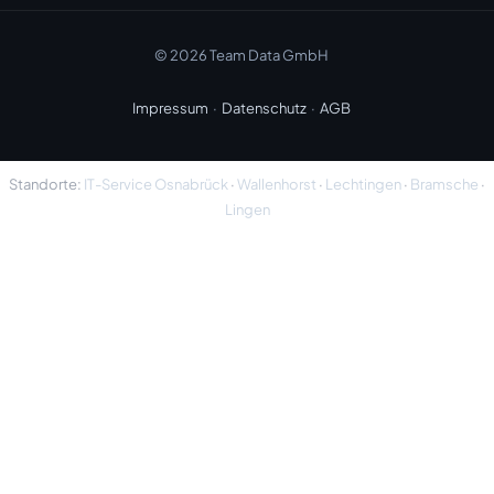
© 2026 Team Data GmbH
Impressum
·
Datenschutz
·
AGB
Standorte:
IT-Service Osnabrück
·
Wallenhorst
·
Lechtingen
·
Bramsche
·
Lingen