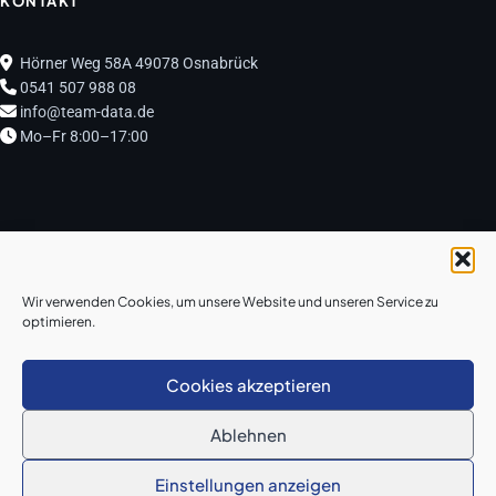
KONTAKT
Hörner Weg 58A 49078 Osnabrück
0541 507 988 08
info@team-data.de
Mo–Fr 8:00–17:00
© 2026 Team Data GmbH
Wir verwenden Cookies, um unsere Website und unseren Service zu
optimieren.
Impressum
·
Datenschutz
·
AGB
Cookies akzeptieren
Standorte:
IT-Service Osnabrück
·
Wallenhorst
·
Lechtingen
·
Bramsche
·
Ablehnen
Lingen
Einstellungen anzeigen